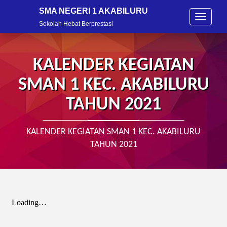
SMA NEGERI 1 AKABILURU
T
Sekolah Hebat Berprestasi
o
g
g
l
KALENDER KEGIATAN
e
n
SMAN 1 KEC. AKABILURU
a
v
TAHUN 2021
i
g
a
KALENDER KEGIATAN SMAN 1 KEC. AKABILURU
t
TAHUN 2021
i
o
n